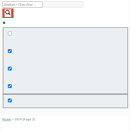
Exact matches only
Search in title
Search in content
Home
»
2019 (Page 2)