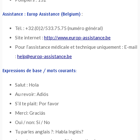
:
Assistance : Europ Assistance (Belgium)
Tél. : +32.(0)2/533.75.75 (numéro général)
Site internet :
http://www.europ-assistance.be
Pour l’assistance médicale et technique uniquement : E-mail
:
help@europ-assistance.be
Expressions de base / mots courants:
Salut : Hola
Au revoir: Adiós
S’il te plait: Por favor
Merci: Graciás
Oui / non: Sí / No
Tu parles anglais ?: Habla Inglés?