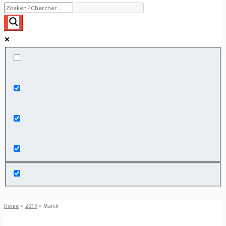
Exact matches only
Search in title
Search in content
Home
»
2019
»
March