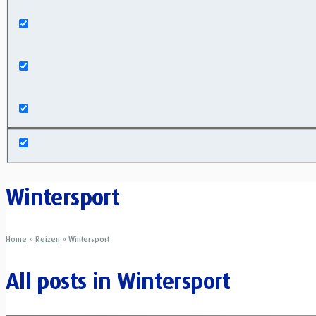
Exact matches only
Search in title
Search in content
Wintersport
Home
»
Reizen
»
Wintersport
All posts in
Wintersport