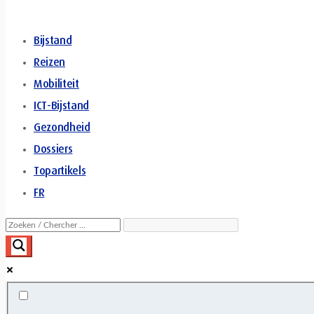
Bijstand
Reizen
Mobiliteit
ICT-Bijstand
Gezondheid
Dossiers
Topartikels
FR