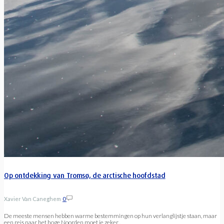
Op ontdekking van Tromsø, de arctische hoofdstad
Xavier Van Caneghem
0
De meeste mensen hebben warme bestemmingen op hun verlanglijstje staan, maar
een reis naar het hoge Noorden moet je zeker...