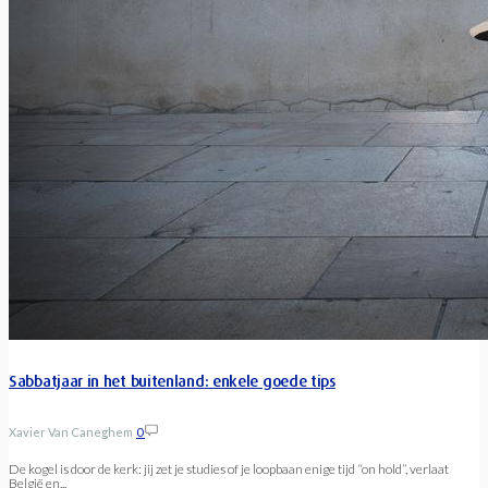
Sabbatjaar in het buitenland: enkele goede tips
Xavier Van Caneghem
0
De kogel is door de kerk: jij zet je studies of je loopbaan enige tijd “on hold”, verlaat
België en...