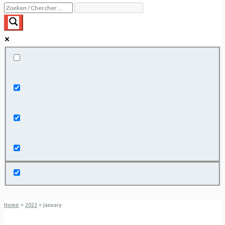
Exact matches only
Search in title
Search in content
Home
»
2022
»
January