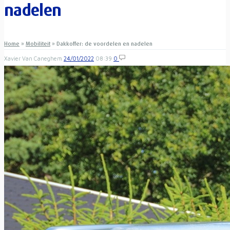
nadelen
Home
»
Mobiliteit
»
Dakkoffer: de voordelen en nadelen
Xavier Van Caneghem
24/01/2022
08:39
0