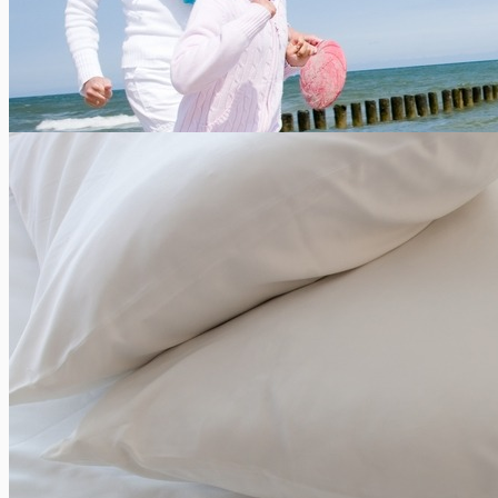
4 reflexen die een leven redden bij een skiongeval
Xavier Van Caneghem
0
Welke eerste handelingen moet u stellen indien u getuige bent
van een skiongeval? 1. De plaats van het skiongeval
afbakenen...