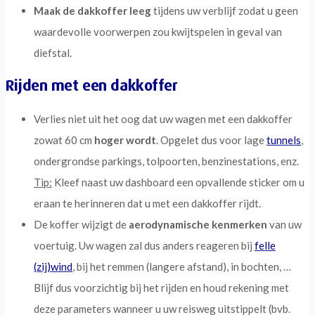
Maak de dakkoffer leeg
tijdens uw verblijf zodat u geen
waardevolle voorwerpen zou kwijtspelen in geval van
diefstal.
Rijden met een dakkoffer
Verlies niet uit het oog dat uw wagen met een dakkoffer
zowat 60 cm
hoger wordt
. Opgelet dus voor lage
tunnels
,
ondergrondse parkings, tolpoorten, benzinestations, enz.
Tip:
Kleef naast uw dashboard een opvallende sticker om u
eraan te herinneren dat u met een dakkoffer rijdt.
De koffer wijzigt de
aerodynamische kenmerken
van uw
voertuig. Uw wagen zal dus anders reageren bij
felle
(zij)wind
, bij het remmen (langere afstand), in bochten, …
Blijf dus voorzichtig bij het rijden en houd rekening met
deze parameters wanneer u uw reisweg uitstippelt (bvb.