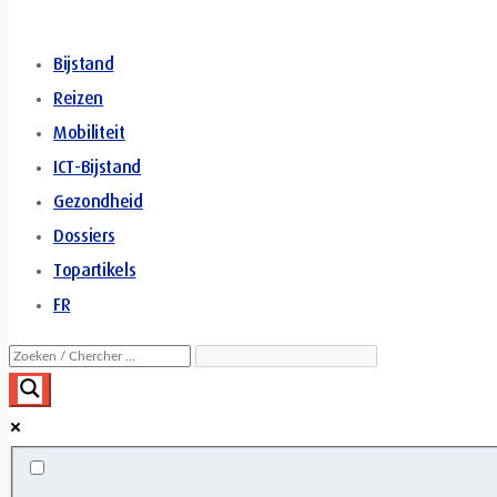
Bijstand
Reizen
Mobiliteit
ICT-Bijstand
Gezondheid
Dossiers
Topartikels
FR