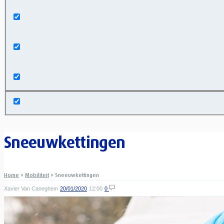
Exact matches only
Search in title
Search in content
Sneeuwkettingen
Home
»
Mobiliteit
»
Sneeuwkettingen
Xavier Van Caneghem
20/01/2020
12:00
0