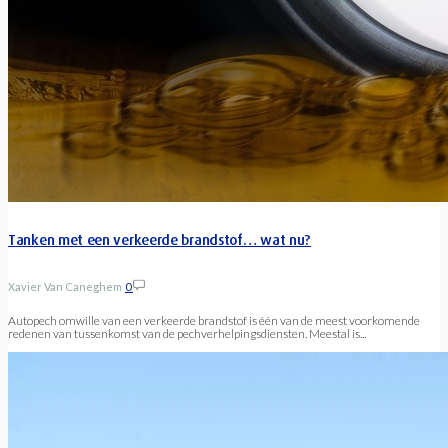
Tanken met een verkeerde brandstof… wat nu?
Xavier Van Caneghem
0
Autopech omwille van een verkeerde brandstof is één van de meest voorkomende
redenen van tussenkomst van de pechverhelpingsdiensten. Meestal is...