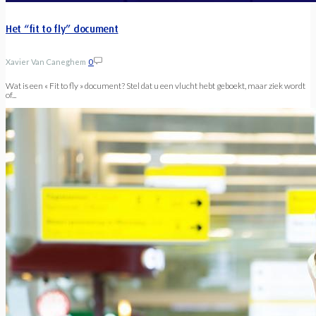
Het “fit to fly” document
Xavier Van Caneghem
0
Wat is een « Fit to fly » document? Stel dat u een vlucht hebt geboekt, maar ziek wordt
of...