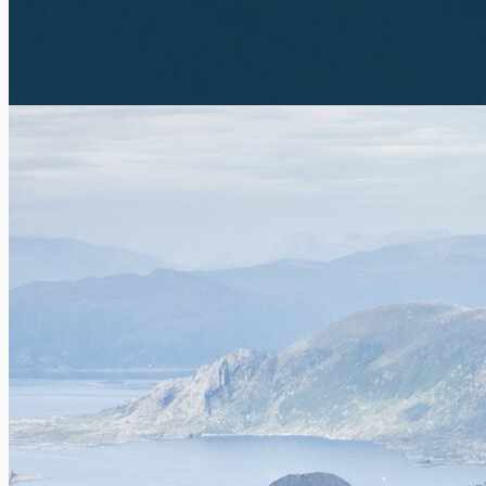
De meest voorkomende autopannes
Xavier Van Caneghem
0
Elke dag komt Europ Assistance in België of in het buitenland
tussen om haar klanten te helpen bij een pechgeval...