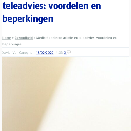
teleadvies: voordelen en
beperkingen
Home
»
Gezondheid
»
Medische teleconsultatie en teleadvies: voordelen en
beperkingen
Xavier Van Caneghem
15/02/2022
14:03
0