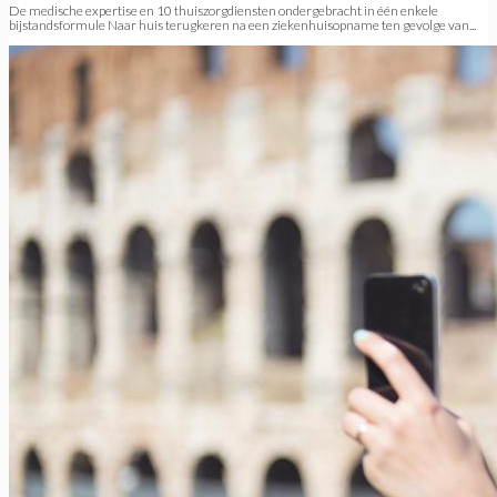
De medische expertise en 10 thuiszorgdiensten ondergebracht in één enkele
bijstandsformule Naar huis terugkeren na een ziekenhuisopname ten gevolge van...