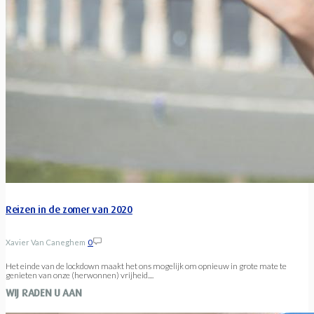
Reizen in de zomer van 2020
Xavier Van Caneghem
0
Het einde van de lockdown maakt het ons mogelijk om opnieuw in grote mate te
genieten van onze (herwonnen) vrijheid....
WIJ RADEN U AAN