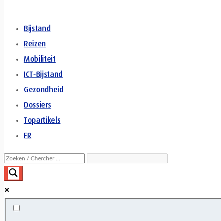
Bijstand
Reizen
Mobiliteit
ICT-Bijstand
Gezondheid
Dossiers
Topartikels
FR