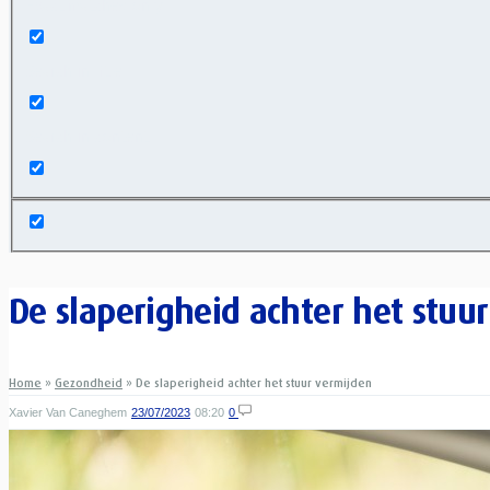
Exact matches only
Search in title
Search in content
De slaperigheid achter het stuu
Home
»
Gezondheid
»
De slaperigheid achter het stuur vermijden
Xavier Van Caneghem
23/07/2023
08:20
0