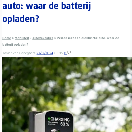
auto: waar de batterij
opladen?
Home
»
Mobiliteit
»
Autovakanties
»
Reizen met een elektrische auto: waar de
batterij opladen?
Xavier Van Caneghem
27/12/2024
09:15
0