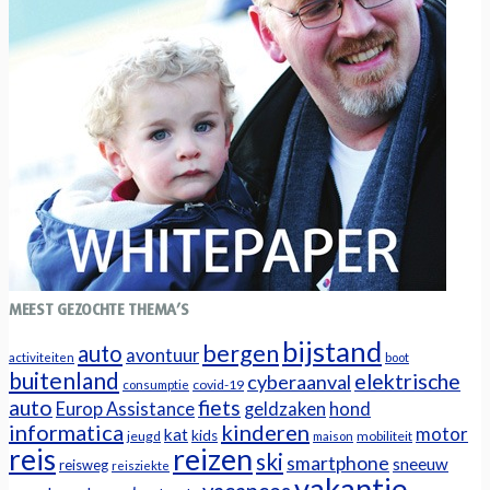
MEEST GEZOCHTE THEMA’S
bijstand
bergen
auto
avontuur
activiteiten
boot
buitenland
elektrische
cyberaanval
covid-19
consumptie
auto
fiets
Europ Assistance
geldzaken
hond
informatica
kinderen
motor
kat
kids
jeugd
mobiliteit
maison
reizen
reis
ski
smartphone
sneeuw
reisweg
reisziekte
vakantie