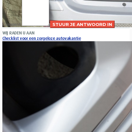
Comment
WIJ RADEN U AAN
Checklist voor een zorgeloze autovakantie
Xavier Van Caneghem
0
Laatste tip: rijdt u op diesel? Vergeet dan niet het Ad-Blue-
niveau te controleren en desnoods bij te vullen, zo vermijdt...