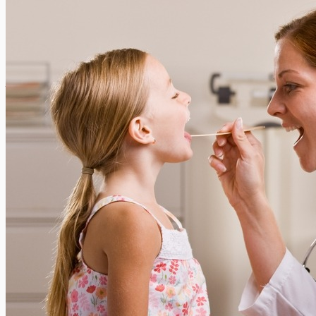
De vakantiebarometer 2019
is electric” Het is geen geheim dat onze mobiliteit en ons...
Xavier Van Caneghem
2
De Vakantiebarometer 2019 van Europ Assistance Europ
Assistance heeft haar 19de editie van de
“Vakantiebarometer” gepubliceerd. Deze enquête heeft
vooral...