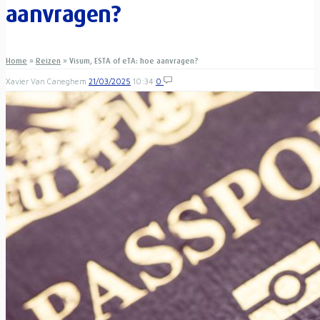
aanvragen?
Home
»
Reizen
»
Visum, ESTA of eTA: hoe aanvragen?
Xavier Van Caneghem
21/03/2025
10:34
0