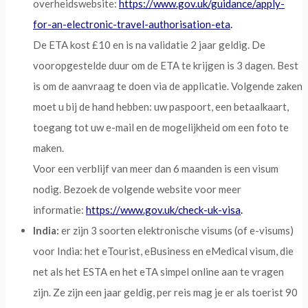
overheidswebsite:
https://www.gov.uk/guidance/apply-
for-an-electronic-travel-authorisation-eta
.
De ETA kost £10 en is na validatie 2 jaar geldig. De
vooropgestelde duur om de ETA te krijgen is 3 dagen. Best
is om de aanvraag te doen via de applicatie. Volgende zaken
moet u bij de hand hebben: uw paspoort, een betaalkaart,
toegang tot uw e-mail en de mogelijkheid om een foto te
maken.
Voor een verblijf van meer dan 6 maanden is een visum
nodig. Bezoek de volgende website voor meer
informatie:
https://www.gov.uk/check-uk-visa
.
India:
er zijn 3 soorten elektronische visums (of e-visums)
voor India: het eTourist, eBusiness en eMedical visum, die
net als het ESTA en het eTA simpel online aan te vragen
zijn. Ze zijn een jaar geldig, per reis mag je er als toerist 90