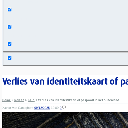
Exact matches only
Search in title
Search in content
Verlies van identiteitskaart of 
Home
»
Reizen
»
Geld
»
Verlies van identiteitskaart of paspoort in het buitenland
Xavier Van Caneghem
09/12/2025
12:00
0