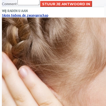
Comment
WIJ RADEN U AAN
Skiën tijdens de zwangerschap
Xavier Van Caneghem
0
Is de beoefening van het skiën of van een sneeuwsport tijdens
de zwangerschap afgeraden? Wat zijn de risico’s en tot...