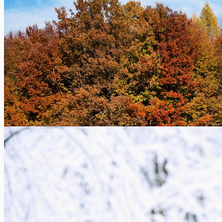
Parkeren voor een garage: wat zijn de regels?
Xavier Van Caneghem
2
Een onbekend voertuig staat geparkeerd op de openbare weg
vóór uw garagepoort of uw oprit. U kunt dus met uw...