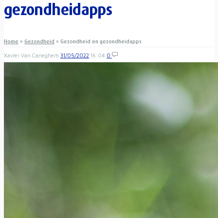
gezondheidapps
Home
»
Gezondheid
»
Gezondheid en gezondheidapps
Xavier Van Caneghem
31/05/2022
16:04
0