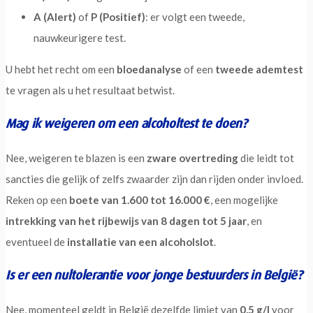
A (Alert)
of
P (Positief)
: er volgt een tweede,
nauwkeurigere test.
U hebt het recht om een
bloedanalyse
of een
tweede ademtest
te vragen als u het resultaat betwist.
Mag ik weigeren om een alcoholtest te doen?
Nee, weigeren te blazen is een
zware overtreding
die leidt tot
sancties die gelijk of zelfs zwaarder zijn dan rijden onder invloed.
Reken op een
boete van 1.600 tot 16.000 €
, een mogelijke
intrekking van het rijbewijs van 8 dagen tot 5 jaar
, en
eventueel de
installatie van een alcoholslot
.
Is er een nultolerantie voor jonge bestuurders in België?
Nee, momenteel geldt in België dezelfde limiet van
0,5 g/l
voor