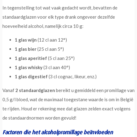
In tegenstelling tot wat vaak gedacht wordt, bevatten de
standaardglazen voor elk type drank ongeveer dezelfde
hoeveelheid alcohol, namelijk circa 10 g:
1 glas wijn
(12 cl aan 12°)
1 glas bier
(25 cl aan 5°)
1 glas aperitief
(5 cl aan 25°)
1 glas whisky
(3 cl aan 40°)
1 glas digestief
(3 cl cognac, likeur, enz.)
Vanaf
2 standaardglazen
bereikt u gemiddeld een promillage van
0,5 g/l bloed, wat de maximaal toegestane waarde is om in België
te rijden. Houd er rekening mee dat glazen zelden exact volgens
de standaardnormen worden gevuld!
Factoren die het alcoholpromillage beïnvloeden