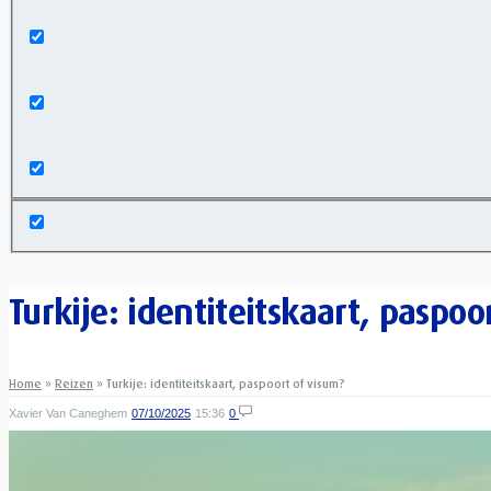
Exact matches only
Search in title
Search in content
Turkije: identiteitskaart, paspoo
Home
»
Reizen
»
Turkije: identiteitskaart, paspoort of visum?
Xavier Van Caneghem
07/10/2025
15:36
0