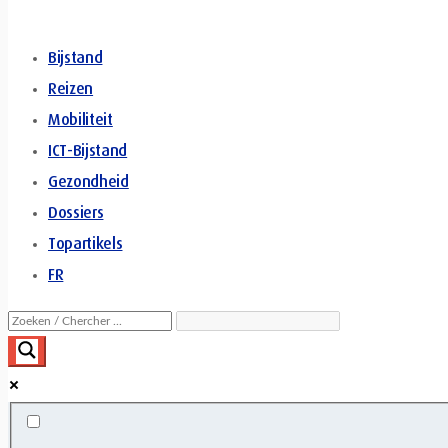
Bijstand
Reizen
Mobiliteit
ICT-Bijstand
Gezondheid
Dossiers
Topartikels
FR