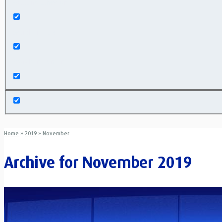
Exact matches only
Search in title
Search in content
Home
»
2019
»
November
Archive for
November 2019