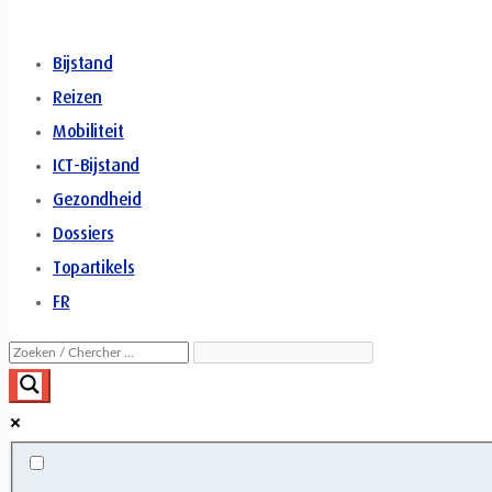
Bijstand
Reizen
Mobiliteit
ICT-Bijstand
Gezondheid
Dossiers
Topartikels
FR