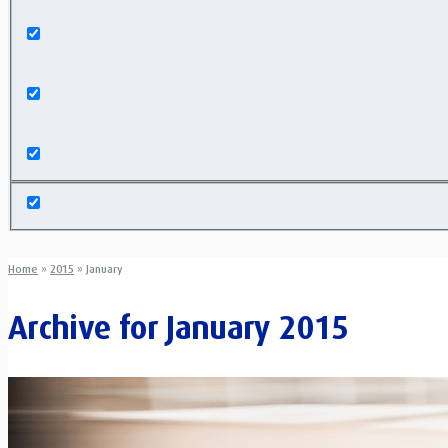
Exact matches only
Search in title
Search in content
Home
»
2015
»
January
Archive for
January 2015