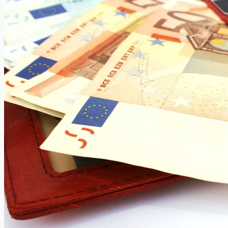
U vertrekt op vakantie en u bent op zoek naar een leuke
petsitter om voor uw huisdier te zorgen? Of...
Voeding en avontuurlijke reizen
Xavier Van Caneghem
0
Hoe kies je de meest aangewezen voeding wanneer je op reis
bent in een ver land? Hoe ga je te...