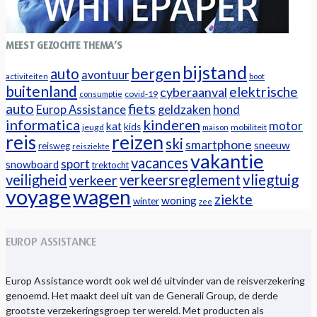
MEEST GEZOCHTE THEMA’S
bijstand
bergen
auto
avontuur
activiteiten
boot
buitenland
elektrische
cyberaanval
covid-19
consumptie
auto
fiets
Europ Assistance
geldzaken
hond
informatica
kinderen
motor
kat
kids
jeugd
mobiliteit
maison
reizen
reis
ski
smartphone
sneeuw
reisweg
reisziekte
vakantie
vacances
sport
snowboard
trektocht
veiligheid
verkeersreglement
vliegtuig
verkeer
voyage
wagen
ziekte
woning
winter
zee
EUROP ASSISTANCE
Europ Assistance wordt ook wel dé uitvinder van de reisverzekering
genoemd. Het maakt deel uit van de Generali Group, de derde
grootste verzekeringsgroep ter wereld. Met producten als