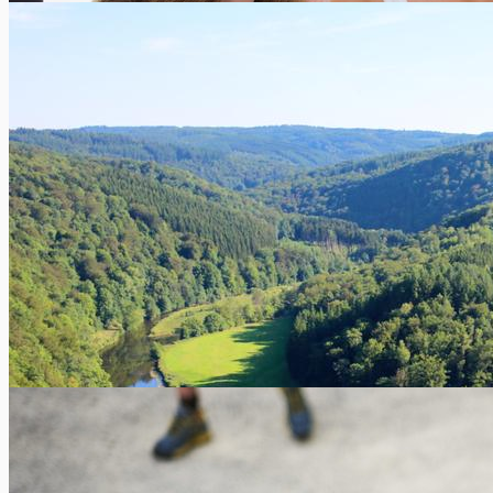
Betaalkaarten: kosten in het buitenland
Xavier Van Caneghem
0
De vergelijkingswebste TopCompare geeft ons hieronder