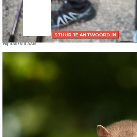
Comment
WIJ RADEN U AAN
Nuttige apps voor avontuurlijke reizen
Xavier Van Caneghem
0
Avonturier en paraglider Tom de Dorlodot onthult ons de apps
die hij als de meest nuttige vindt voor een avonturenreis.
Geen reizen...