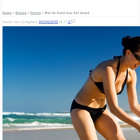
Home
»
Reizen
»
Dieren
»
Met de hond naar het strand
Xavier Van Caneghem
30/04/2015
14:17
0