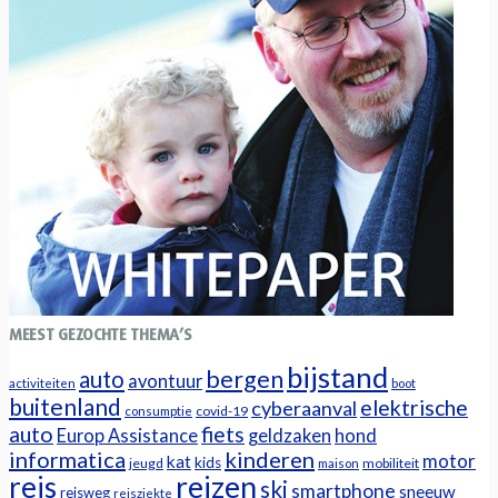
MEEST GEZOCHTE THEMA’S
bijstand
bergen
auto
avontuur
activiteiten
boot
buitenland
elektrische
cyberaanval
covid-19
consumptie
auto
fiets
Europ Assistance
geldzaken
hond
informatica
kinderen
motor
kat
kids
jeugd
mobiliteit
maison
reizen
reis
ski
smartphone
sneeuw
reisweg
reisziekte