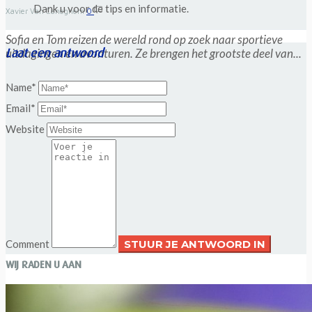
Dank u voor de tips en informatie.
Xavier Van Caneghem
0
Sofia en Tom reizen de wereld rond op zoek naar sportieve
Laat een antwoord
uitdagingen en avonturen. Ze brengen het grootste deel van...
Name*
Email*
Website
Comment
WIJ RADEN U AAN