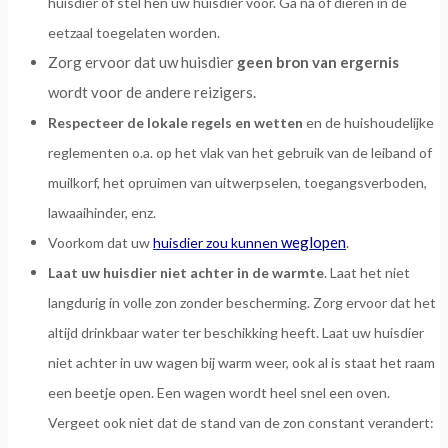
huisdier of stel hen uw huisdier voor. Ga na of dieren in de
eetzaal toegelaten worden.
Zorg ervoor dat uw huisdier
geen bron van ergernis
wordt voor de andere reizigers.
Respecteer de lokale regels en wetten
en de huishoudelijke
reglementen o.a. op het vlak van het gebruik van de leiband of
muilkorf, het opruimen van uitwerpselen, toegangsverboden,
lawaaihinder, enz.
weglopen
Voorkom dat uw
huisdier zou kunnen
.
Laat uw huisdier niet achter in de warmte
. Laat het niet
langdurig in volle zon zonder bescherming. Zorg ervoor dat het
altijd drinkbaar water ter beschikking heeft. Laat uw huisdier
niet achter in uw wagen bij warm weer, ook al is staat het raam
een beetje open. Een wagen wordt heel snel een oven.
Vergeet ook niet dat de stand van de zon constant verandert: