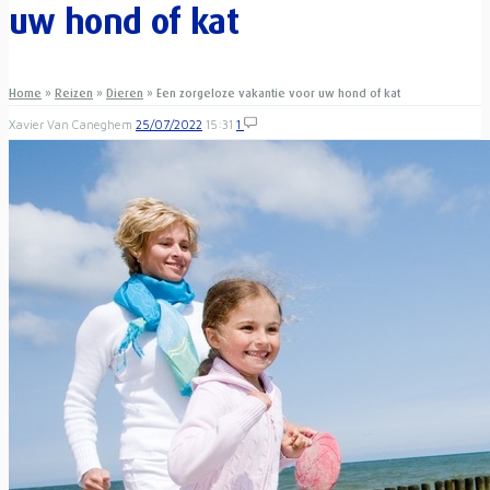
uw hond of kat
Home
»
Reizen
»
Dieren
»
Een zorgeloze vakantie voor uw hond of kat
Xavier Van Caneghem
25/07/2022
15:31
1