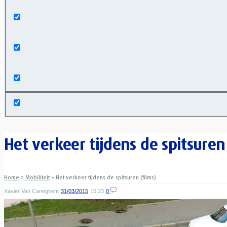
Exact matches only
Search in title
Search in content
Het verkeer tijdens de spitsuren
Home
»
Mobiliteit
»
Het verkeer tijdens de spitsuren (films)
Xavier Van Caneghem
31/03/2015
15:23
0