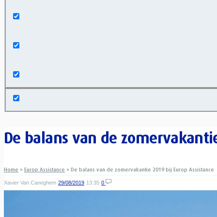
Exact matches only
Search in title
Search in content
De balans van de zomervakantie
Home
»
Europ Assistance
»
De balans van de zomervakantie 2019 bij Europ Assistance
Xavier Van Caneghem
29/08/2019
13:35
0