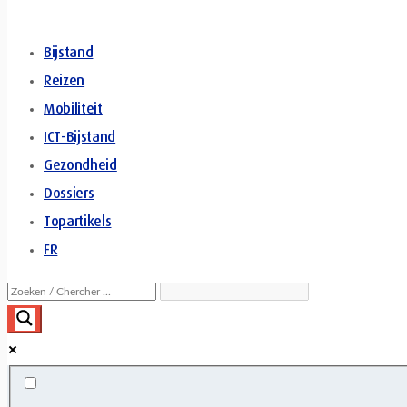
Bijstand
Reizen
Mobiliteit
ICT-Bijstand
Gezondheid
Dossiers
Topartikels
FR