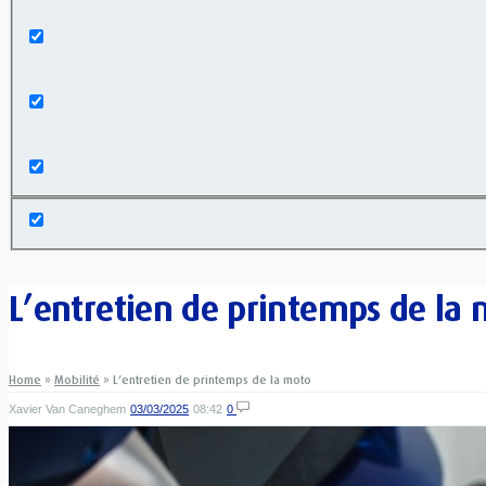
Exact matches only
Search in title
Search in content
L’entretien de printemps de la
Home
»
Mobilité
»
L’entretien de printemps de la moto
Xavier Van Caneghem
03/03/2025
08:42
0