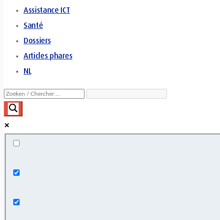
Assistance ICT
Santé
Dossiers
Articles phares
NL
Exact matches only
Search in title
Search in content