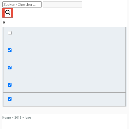
Exact matches only
Search in title
Search in content
Home
»
2018
»
June