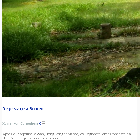
De passage à Bornéo
Xavier Van Caneghem
0
Après leur séjour à Taiwan, Hong Kong et Macao, les Sixglobetruckers font escale à
Bornéo. Une question se pose: comment...