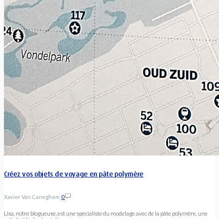
Créez vos objets de voyage en pâte polymère
Xavier Van Caneghem
0
Lisa, notre blogueuse, est une spécialiste du modelage avec de la pâte polymère, une