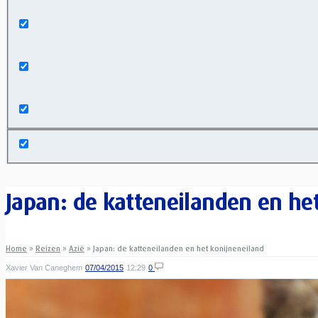
Exact matches only
Search in title
Search in content
Japan: de katteneilanden en he
Home
»
Reizen
»
Azië
»
Japan: de katteneilanden en het konijneneiland
Xavier Van Caneghem
07/04/2015
12:29
0