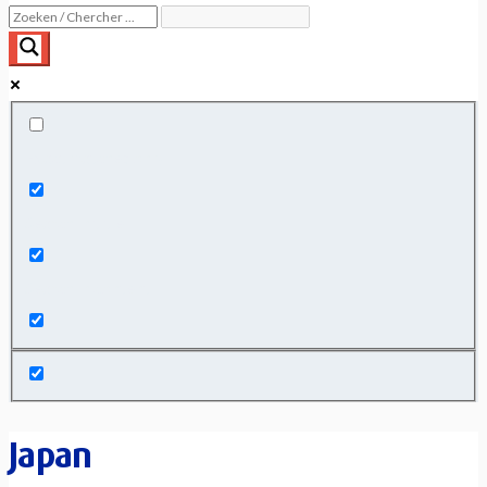
Exact matches only
Search in title
Search in content
Japan