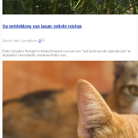
Op ontdekking van Japan: enkele reistips
Xavier Van Caneghem
0
Foto: Gouden Tempel in Kioto Droomt u ervan om “het land van de rijzende zon” te
bezoeken? Annabelle, medewerkster van...