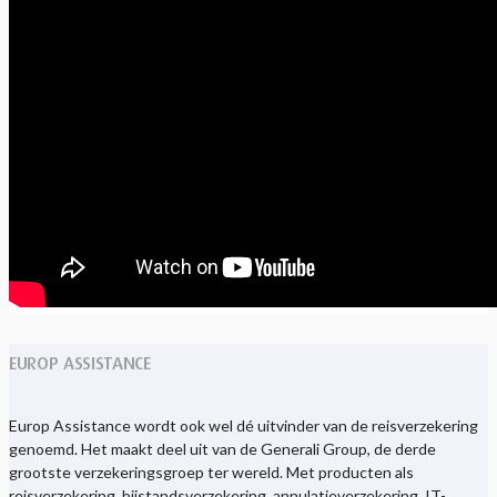
EUROP ASSISTANCE
Europ Assistance wordt ook wel dé uitvinder van de reisverzekering
genoemd. Het maakt deel uit van de Generali Group, de derde
grootste verzekeringsgroep ter wereld. Met producten als
reisverzekering, bijstandsverzekering, annulatieverzekering, IT-