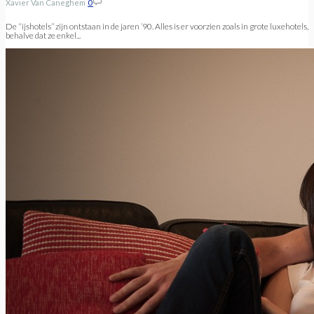
Xavier Van Caneghem
0
De “ijshotels” zijn ontstaan in de jaren ’90. Alles is er voorzien zoals in grote luxehotels,
behalve dat ze enkel...