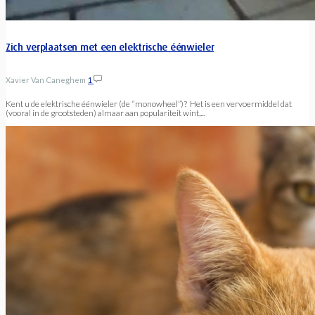
Zich verplaatsen met een elektrische éénwieler
Xavier Van Caneghem
1
Kent u de elektrische éénwieler (de “monowheel”)? Het is een vervoermiddel dat
(vooral in de grootsteden) almaar aan populariteit wint,...