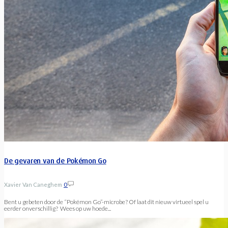
De gevaren van de Pokémon Go
Xavier Van Caneghem
0
Bent u gebeten door de “Pokémon Go”-microbe? Of laat dit nieuw virtueel spel u
eerder onverschillig? Wees op uw hoede...