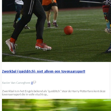
Zwerkbal (quidditch): niet alleen een tovenaarssport!
Xavier Van Caneghem
0
Zwerkbal is in het Engels bekend als “quidditch”. Voor de Harry Potterfans kent deze
tovenaarssport die in volle vlucht op...