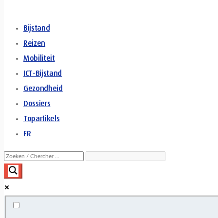
Bijstand
Reizen
Mobiliteit
ICT-Bijstand
Gezondheid
Dossiers
Topartikels
FR