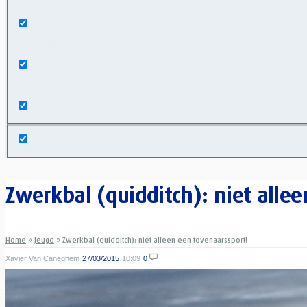
Exact matches only
Search in title
Search in content
Zwerkbal (quidditch): niet alle
Home
»
Jeugd
»
Zwerkbal (quidditch): niet alleen een tovenaarssport!
Xavier Van Caneghem
27/03/2015
10:09
0