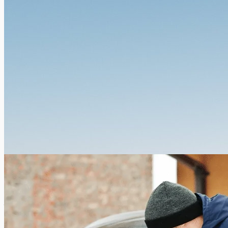
Faillite d’une compagnie aérienne ou d’un tour-opérateur
Xavier Van Caneghem
0
Air Berlin, Niki, Air Monarch, Wow… Thomas Cook… Chaque
année, il arrive malheureusement que des voyageurs aériens
malchanceux soient confrontés à...