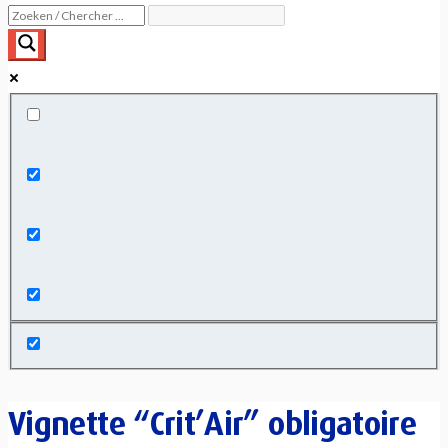
Exact matches only
Search in title
Search in content
Vignette “Crit’Air” obligatoire