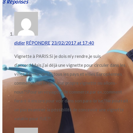
8 Réponses
didier
RÉPONDRE
23/02/2017 at 17:40
Vignette à PARIS:Si je dois m’y rendre,je suis
d’accord.Mais,j’ai déjà une vignette pour circuler dans les
villes Allemandes.Si tous les pays et villes Européennes
commencent a exiger leur propre vignette ou allons-
nous?!Pour un voyageur de commerce,par ex.;comment
fera-t-il encore pour voir dans son pare-brise?Ne pourrait-
on pas examiner la possibilité de concevoir une vignette
valable pour l’UE?!