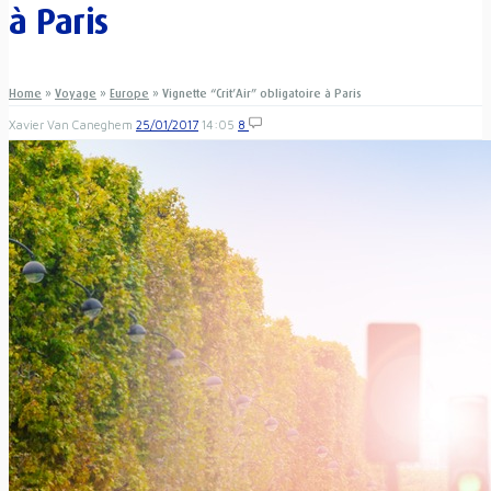
à Paris
Home
»
Voyage
»
Europe
»
Vignette “Crit’Air” obligatoire à Paris
Xavier Van Caneghem
25/01/2017
14:05
8