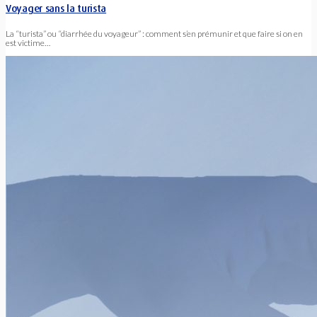
Voyager sans la turista
La “turista” ou “diarrhée du voyageur” : comment s’en prémunir et que faire si on en
est victime…