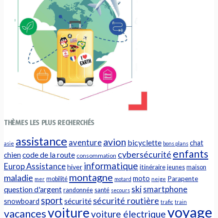
THÈMES LES PLUS RECHERCHÉS
assistance
avion
aventure
bicyclette
chat
asie
bons plans
enfants
cybersécurité
chien
code de la route
consommation
informatique
Europ Assistance
hiver
itinéraire
jeunes
maison
montagne
maladie
moto
Parapente
mobilité
mer
motard
neige
ski
question d'argent
smartphone
randonnée
santé
secours
sport
sécurité routière
sécurité
snowboard
trafic
train
voyage
voiture
vacances
voiture électrique