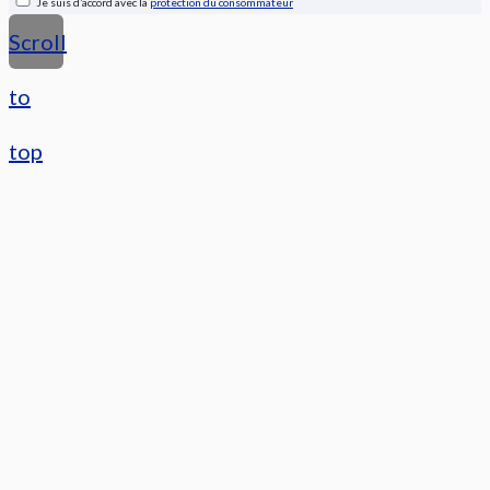
Je suis d’accord avec la
protection du consommateur
Scroll
to
top