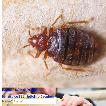
Xavier Van Caneghem
0
Le Japon compte un très grand nombre de petites îles qui sont
habitées par des familles de pêcheurs. Ces dernières...
Laisser une réponse
Punaise de lit à l’hôtel : prévention
Name*