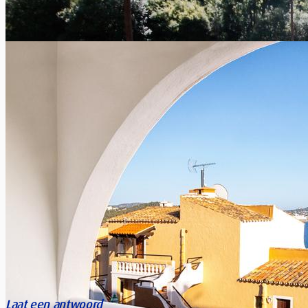
Een reis online boeken : 6 aandachtspunten
Xavier Van Caneghem
0
Steeds meer reizigers ( +60%) zoeken, boeken en betalen hun
vervoermiddel, hun hotel of hun logement via het internet.
Ze...
Laat een antwoord