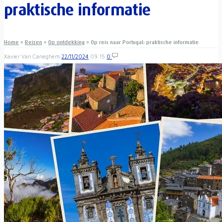
praktische informatie
Home
»
Reizen
»
Op ontdekking
»
Op reis naar Portugal: praktische informatie
Xavier Van Caneghem
22/11/2024
09:15
0