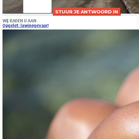
Comment
WIJ RADEN U AAN
Opgelet: lawinegevaar!
Xavier Van Caneghem
0
Vertrekt u binnenkort naar de Alpen of naar de Pyreneeën op
sneeuwvakantie? Let op, want het lawinegevaar is er
momenteel...