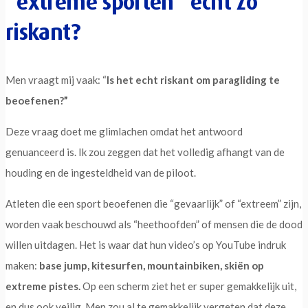
“extreme sporten” echt zo
riskant?
Men vraagt mij vaak: “
Is het echt riskant om paragliding te
beoefenen?”
Deze vraag doet me glimlachen omdat het antwoord
genuanceerd is. Ik zou zeggen dat het volledig afhangt van de
houding en de ingesteldheid van de piloot.
Atleten die een sport beoefenen die “gevaarlijk” of “extreem” zijn,
worden vaak beschouwd als “heethoofden” of mensen die de dood
willen uitdagen. Het is waar dat hun video’s op YouTube indruk
maken:
base jump, kitesurfen, mountainbiken, skiën op
extreme pistes.
Op een scherm ziet het er super gemakkelijk uit,
en dus ook veilig. Men zou al te gemakkelijk vergeten dat deze