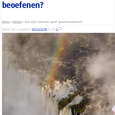
beoefenen?
Home
»
Reizen
»
Hoe een “extreme sport” goed beoefenen?
Xavier Van Caneghem
18/09/2018
15:25
0