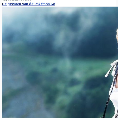
De gevaren van de Pokémon Go
Xavier Van Caneghem
0
Bent u gebeten door de “Pokémon Go”-microbe? Of laat dit
nieuw virtueel spel u eerder onverschillig? Wees op uw hoede...