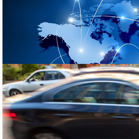
De slaperigheid achter het stuur vermijden
Xavier Van Caneghem
0
Slaperige autobestuurders veroorzaken een groot aantal
verkeersongevallen en dit niet enkel gedurende de lange
trajecten van de vakantievertrekken of van...