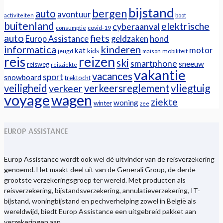
bijstand
bergen
auto
avontuur
activiteiten
boot
buitenland
elektrische
cyberaanval
covid-19
consumptie
auto
fiets
Europ Assistance
geldzaken
hond
informatica
kinderen
motor
kat
kids
jeugd
mobiliteit
maison
reizen
reis
ski
smartphone
sneeuw
reisweg
reisziekte
vakantie
vacances
sport
snowboard
trektocht
veiligheid
verkeersreglement
vliegtuig
verkeer
voyage
wagen
ziekte
woning
winter
zee
EUROP ASSISTANCE
Europ Assistance wordt ook wel dé uitvinder van de reisverzekering
genoemd. Het maakt deel uit van de Generali Group, de derde
grootste verzekeringsgroep ter wereld. Met producten als
reisverzekering, bijstandsverzekering, annulatieverzekering, IT-
bijstand, woningbijstand en pechverhelping zowel in België als
wereldwijd, biedt Europ Assistance een uitgebreid pakket aan
verzekeringen aan.