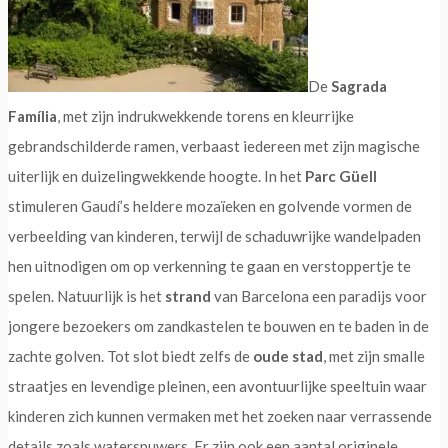
De
Sagrada
Família
, met zijn indrukwekkende torens en kleurrijke
gebrandschilderde ramen, verbaast iedereen met zijn magische
uiterlijk en duizelingwekkende hoogte. In het
Parc Güell
stimuleren Gaudí’s heldere mozaïeken en golvende vormen de
verbeelding van kinderen, terwijl de schaduwrijke wandelpaden
hen uitnodigen om op verkenning te gaan en verstoppertje te
spelen. Natuurlijk is het
strand
van Barcelona een paradijs voor
jongere bezoekers om zandkastelen te bouwen en te baden in de
zachte golven. Tot slot biedt zelfs de
oude stad
, met zijn smalle
straatjes en levendige pleinen, een avontuurlijke speeltuin waar
kinderen zich kunnen vermaken met het zoeken naar verrassende
details zoals waterspuwers. Er zijn ook een aantal originele