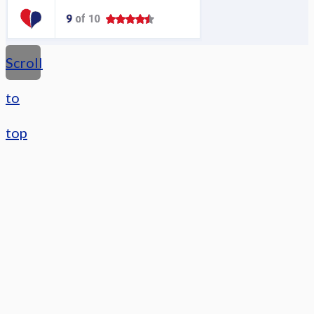
Scroll
to
top