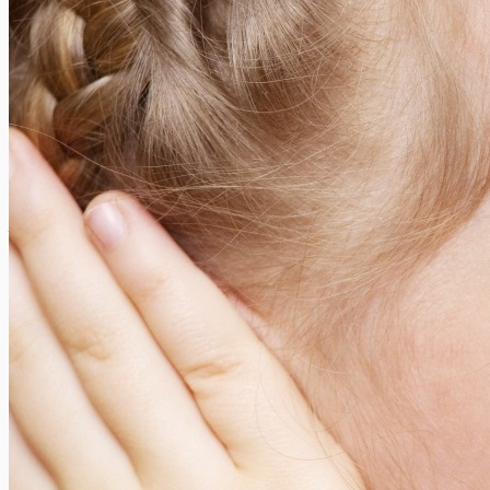
Xavier Van Caneghem
0
Comment s’effectue un transfert d’argent vers l’étranger? Est-il
toujours fiable? Combien coûte-t-il? Voici quelques réponses....
Visiter Amsterdam avec des enfants : plaisir garanti
Xavier Van Caneghem
0
Amsterdam est une ville pleine de surprises, même pour les
plus jeunes ! Dans cet article, nous vous dévoilons les...