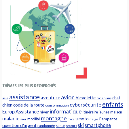
THÈMES LES PLUS RECHERCHÉS
assistance
avion
aventure
bicyclette
chat
asie
bons plans
enfants
cybersécurité
chien
code de la route
consommation
informatique
Europ Assistance
hiver
itinéraire
jeunes
maison
montagne
maladie
moto
Parapente
mobilité
mer
motard
neige
ski
question d'argent
smartphone
randonnée
santé
secours