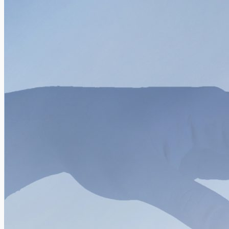
L’alimentation lors d’un voyage d’aventure
Xavier Van Caneghem
0
Comment bien choisir son alimentation lorsqu’on voyage dans
un pays lointain? Comment faire lorsqu’on y sort des sentiers