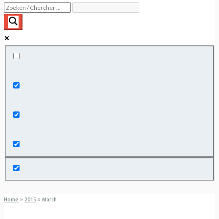
Exact matches only
Search in title
Search in content
Home
»
2015
»
March