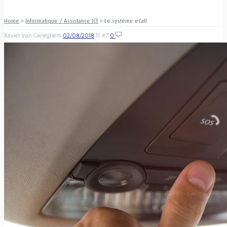
Home
»
Informatique / Assistance ICT
»
Le système eCall
Xavier Van Caneghem
02/08/2018
11:47
0