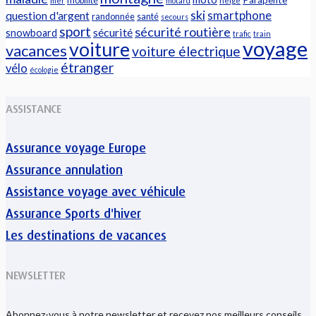
mobilité
mer
motard
neige
ski
question d'argent
smartphone
randonnée
santé
secours
sport
sécurité routière
sécurité
snowboard
trafic
train
voyage
voiture
vacances
voiture électrique
étranger
vélo
écologie
ASSISTANCE
Assurance voyage Europe
Assurance annulation
Assistance voyage avec véhicule
Assurance Sports d'hiver
Les destinations de vacances
NEWSLETTER
Abonnez-vous à notre newsletter et recevez nos meilleurs conseils