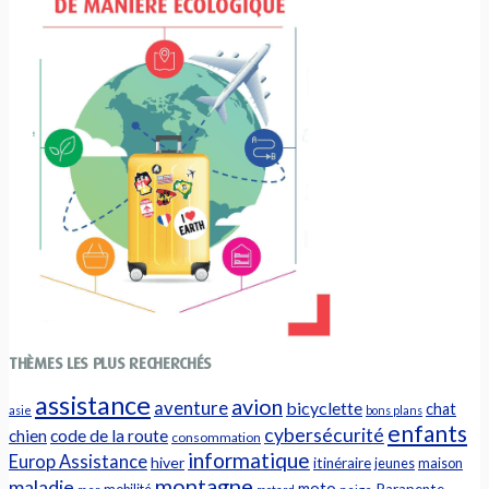
THÈMES LES PLUS RECHERCHÉS
assistance
avion
aventure
bicyclette
chat
asie
bons plans
enfants
cybersécurité
chien
code de la route
consommation
informatique
Europ Assistance
hiver
itinéraire
jeunes
maison
montagne
maladie
moto
Parapente