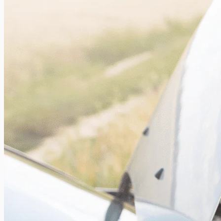
Le 4L Trophy : un voyage au Maroc en ancêtre
Xavier Van Caneghem
0
Connaissez-vous le 4L Trophy ? Il s’agit d’un raid automobile
pour étudiants organisé depuis 1997 avec comme but de
rallier Marrakech...