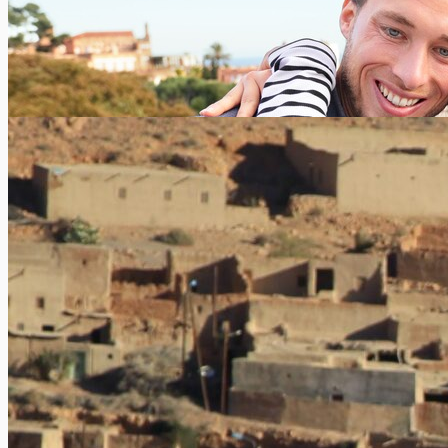
Louer une voiture: quelles garanties supplémentaires ?
Xavier Van Caneghem
0
Si louer une voiture inclut automatiquement une RC, il n’est
pas rare que les compagnies appliquent des garanties
supplémentaires. Quelles...