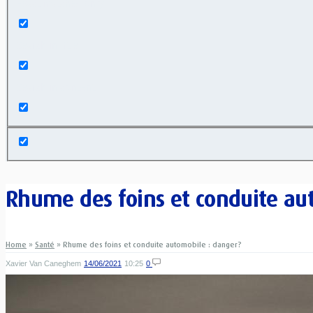
Exact matches only
Search in title
Search in content
Rhume des foins et conduite au
Home
»
Santé
»
Rhume des foins et conduite automobile : danger?
Xavier Van Caneghem
14/06/2021
10:25
0