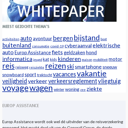
MEEST GEZOCHTE THEMA’S
bijstand
bergen
auto
avontuur
activiteiten
boot
buitenland
elektrische
cyberaanval
covid-19
consumptie
auto
fiets
Europ Assistance
geldzaken
hond
informatica
kinderen
motor
kat
kids
jeugd
mobiliteit
maison
reizen
reis
ski
smartphone
sneeuw
reisweg
reisziekte
vakantie
vacances
sport
snowboard
trektocht
veiligheid
verkeersreglement
vliegtuig
verkeer
voyage
wagen
ziekte
woning
winter
zee
EUROP ASSISTANCE
Europ Assistance wordt ook wel dé uitvinder van de reisverzekering
genoemd. Het maakt deel uit van de Generali Group, de derde