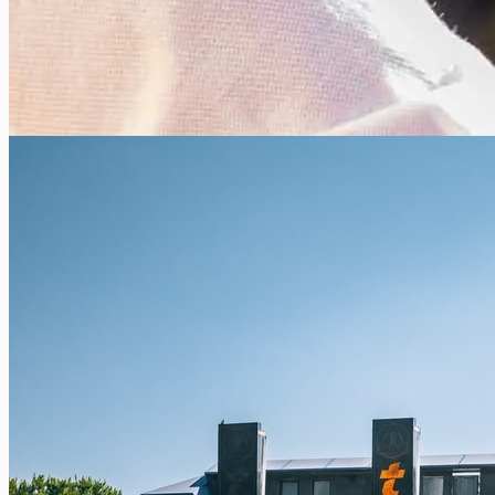
Reizen en het nieuwe coronavirus – Covid-19
Xavier Van Caneghem
2
De Covid-19-epidemie Sinds december 2019 is er in de
Chinese stad Wuhan sprake van de opkomst van het “Sars-
CoV-2”, een op...