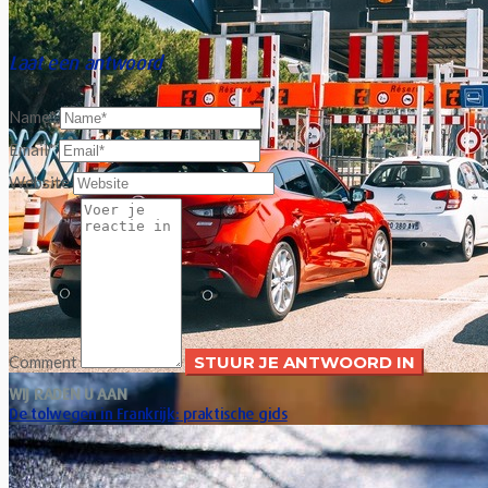
Laat een antwoord
Name*
Email*
Website
Comment
WIJ RADEN U AAN
De tolwegen in Frankrijk: praktische gids
Xavier Van Caneghem
0