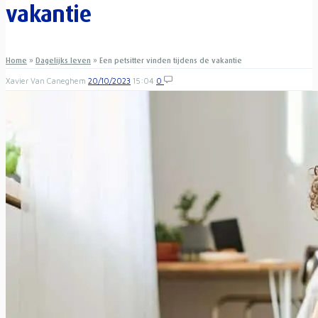
vakantie
Home
»
Dagelijks leven
»
Een petsitter vinden tijdens de vakantie
Xavier Van Caneghem
20/10/2023
15:04
0