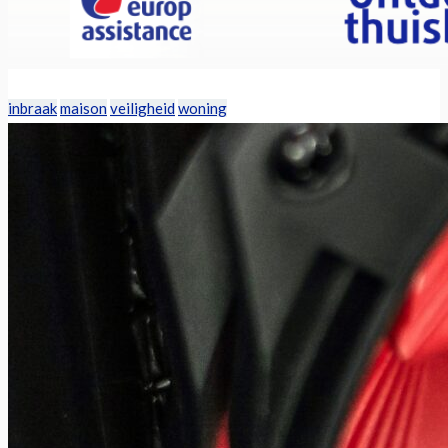
inbraak
maison
veiligheid
woning