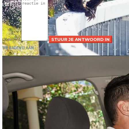
Blanc-tunnel op uw route? Of rijdt u...
Comment
WIJ RADEN U AAN
Reizen en wilde dieren: welk gedrag vertonen?
Xavier Van Caneghem
0
Tijdens reizen naar het buitenland kunnen ontmoetingen met
wilde of (half) tamme dieren snel uit de hand lopen als u...