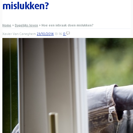
mislukken?
Home
»
Dagelijks leven
»
Hoe een inbraak doen mislukken?
Xavier Van Caneghem
23/10/2014
13:16
0