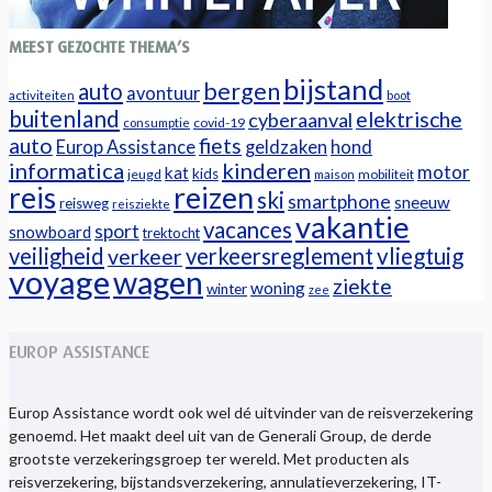
MEEST GEZOCHTE THEMA’S
bijstand
bergen
auto
avontuur
activiteiten
boot
buitenland
elektrische
cyberaanval
covid-19
consumptie
auto
fiets
Europ Assistance
geldzaken
hond
informatica
kinderen
motor
kat
kids
jeugd
mobiliteit
maison
reizen
reis
ski
smartphone
sneeuw
reisweg
reisziekte
vakantie
vacances
sport
snowboard
trektocht
veiligheid
verkeersreglement
vliegtuig
verkeer
voyage
wagen
ziekte
woning
winter
zee
EUROP ASSISTANCE
Europ Assistance wordt ook wel dé uitvinder van de reisverzekering
genoemd. Het maakt deel uit van de Generali Group, de derde
grootste verzekeringsgroep ter wereld. Met producten als
reisverzekering, bijstandsverzekering, annulatieverzekering, IT-