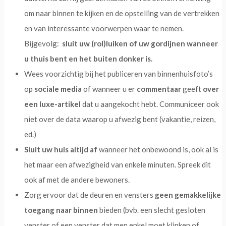
om naar binnen te kijken en de opstelling van de vertrekken
en van interessante voorwerpen waar te nemen.
Bijgevolg:
sluit uw (rol)luiken of uw gordijnen wanneer
u thuis bent en het buiten donker is.
Wees voorzichtig bij het publiceren van binnenhuisfoto’s
op
sociale media
of wanneer u er
commentaar
geeft
over
een luxe-artikel
dat u aangekocht hebt. Communiceer ook
niet over de data waarop u afwezig bent (vakantie, reizen,
ed.)
Sluit uw huis altijd af
wanneer het onbewoond is, ook al is
het maar een afwezigheid van enkele minuten. Spreek dit
ook af met de andere bewoners.
Zorg ervoor dat de deuren en vensters
geen gemakkelijke
toegang naar binnen
bieden (bvb. een slecht gesloten
venster of een venster dat men enkel moet klinken of