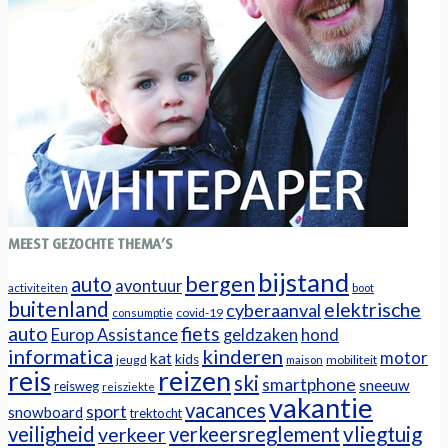
MEEST GEZOCHTE THEMA’S
bijstand
bergen
auto
avontuur
activiteiten
boot
buitenland
elektrische
cyberaanval
covid-19
consumptie
auto
fiets
Europ Assistance
geldzaken
hond
informatica
kinderen
motor
kat
kids
jeugd
mobiliteit
maison
reizen
reis
ski
smartphone
sneeuw
reisweg
reisziekte
vakantie
vacances
sport
snowboard
trektocht
veiligheid
verkeersreglement
vliegtuig
verkeer