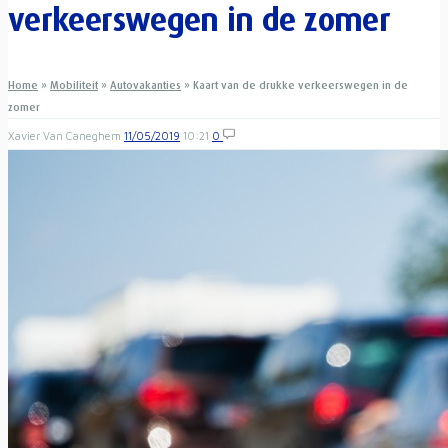
verkeerswegen in de zomer
Home
»
Mobiliteit
»
Autovakanties
»
Kaart van de drukke verkeerswegen in de
zomer
Xavier Van Caneghem
11/05/2019
10:21
0