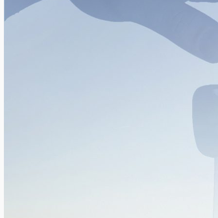
Je eerste fietsweekend met het gezin
Xavier Van Caneghem
0
Reizen met de fiets vergt meer voorbereiding dan met de auto.
Wat is bijvoorbeeld de ideale fietsafstand tot je bestemming?...