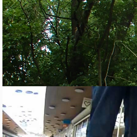
Reizen met de fiets op de trein
Alain Dierckx
0
Fietsen is een leuke en gezonde bezigheid. Maar wist je dat je
jouw tweewieler(s) ook gemakkelijk kunt meenemen op de...