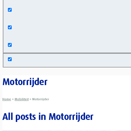
Exact matches only
Search in title
Search in content
Motorrijder
Home
»
Mobiliteit
»
Motorrijder
All posts in
Motorrijder