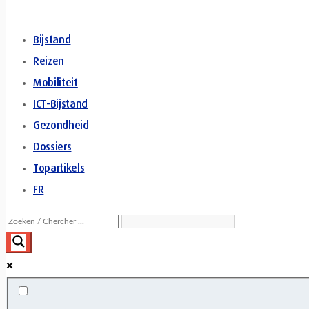
Bijstand
Reizen
Mobiliteit
ICT-Bijstand
Gezondheid
Dossiers
Topartikels
FR