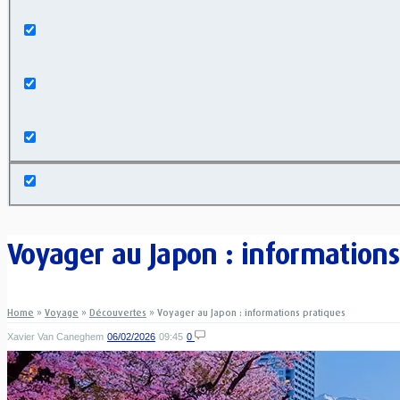
Exact matches only
Search in title
Search in content
Voyager au Japon : informations
Home
»
Voyage
»
Découvertes
»
Voyager au Japon : informations pratiques
Xavier Van Caneghem
06/02/2026
09:45
0